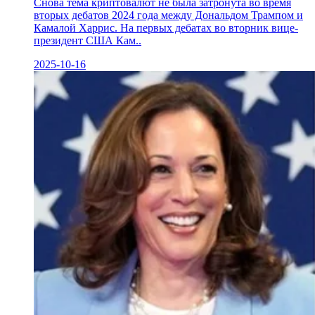
Снова тема криптовалют не была затронута во время
вторых дебатов 2024 года между Дональдом Трампом и
Камалой Харрис. На первых дебатах во вторник вице-
президент США Кам..
2025-10-16