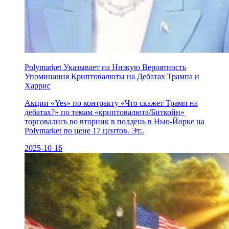
Polymarket Указывает на Низкую Вероятность
Упоминания Криптовалюты на Дебатах Трампа и
Харрис
Акции «Yes» по контракту «Что скажет Трамп на
дебатах?» по темам «криптовалюта/Биткойн»
торговались во вторник в полдень в Нью-Йорке на
Polymarket по цене 17 центов. Эт..
2025-10-16