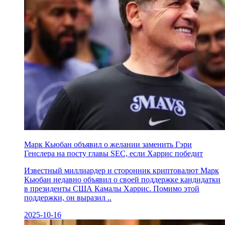
Марк Кьюбан объявил о желании заменить Гэри
Генслера на посту главы SEC, если Харрис победит
Известный миллиардер и сторонник криптовалют Марк
Кьюбан недавно объявил о своей поддержке кандидатки
в президенты США Камалы Харрис. Помимо этой
поддержки, он выразил ..
2025-10-16