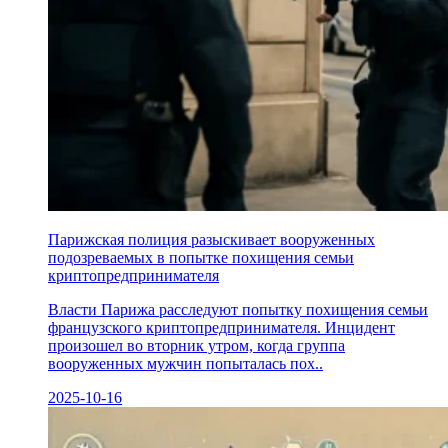
Парижская полиция разыскивает вооруженных
подозреваемых в попытке похищения семьи
криптопредпринимателя
Власти Парижа расследуют попытку похищения семьи
французского криптопредпринимателя. Инцидент
произошел во вторник утром, когда группа
вооруженных мужчин попыталась пох..
2025-10-16