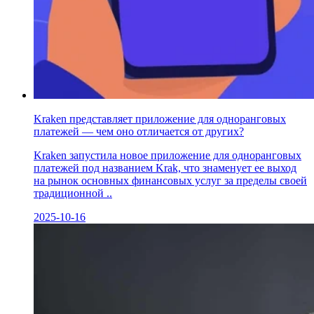
Kraken представляет приложение для одноранговых
платежей — чем оно отличается от других?
Kraken запустила новое приложение для одноранговых
платежей под названием Krak, что знаменует ее выход
на рынок основных финансовых услуг за пределы своей
традиционной ..
2025-10-16