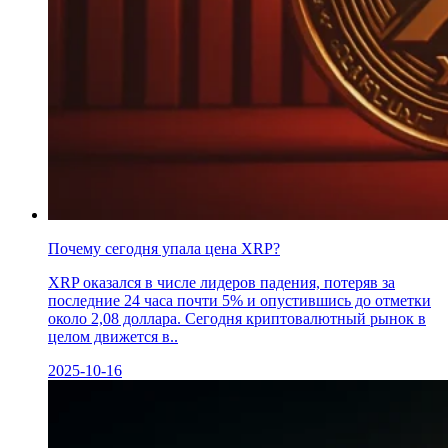
Почему сегодня упала цена XRP?
XRP оказался в числе лидеров падения, потеряв за
последние 24 часа почти 5% и опустившись до отметки
около 2,08 доллара. Сегодня криптовалютный рынок в
целом движется в..
2025-10-16