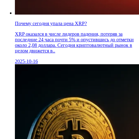
Почему сегодня упала цена XRP?
XRP оказался в числе лидеров падения, потеряв за
последние 24 часа почти 5% и опустившись до отметки
около 2,08 доллара. Сегодня криптовалютный рынок в
целом движется в..
2025-10-16