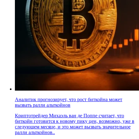
Аналитик прогнозирует, что рост биткойна может
вызвать ралли альткойнов
Криптотрейдер Михаэль ван де Поппе считает, что
биткойн готовится к новому пику цен, возможно, уже в
следующем месяце, и это может вызвать значительное
ралли альткойнов..