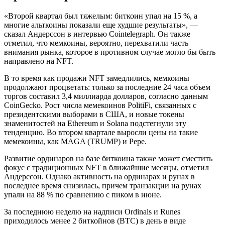
«Второй квартал был тяжелым: биткоин упал на 15 %, а
многие альткоины показали еще худшие результаты», —
сказал Андерссон в интервью Cointelegraph. Он также
отметил, что мемкоины, вероятно, перехватили часть
внимания рынка, которое в противном случае могло бы быть
направлено на NFT.
В то время как продажи NFT замедлились, мемкоины
продолжают процветать: только за последние 24 часа объем
торгов составил 3,4 миллиарда долларов, согласно данным
CoinGecko. Рост числа мемекоинов PolitiFi, связанных с
президентскими выборами в США, и новые токены
знаменитостей на Ethereum и Solana подстегнули эту
тенденцию. Во втором квартале выросли цены на такие
мемекоины, как MAGA (TRUMP) и Pepe.
Развитие ординаров на базе биткоина также может сместить
фокус с традиционных NFT в ближайшие месяцы, отметил
Андерссон. Однако активность на ординарах и рунах в
последнее время снизилась, причем транзакции на рунах
упали на 88 % по сравнению с пиком в июне.
За последнюю неделю на надписи Ordinals и Runes
приходилось менее 2 биткойнов (BTC) в день в виде