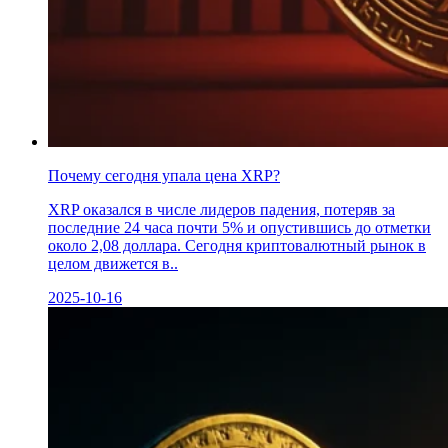
Почему сегодня упала цена XRP?
XRP оказался в числе лидеров падения, потеряв за
последние 24 часа почти 5% и опустившись до отметки
около 2,08 доллара. Сегодня криптовалютный рынок в
целом движется в..
2025-10-16