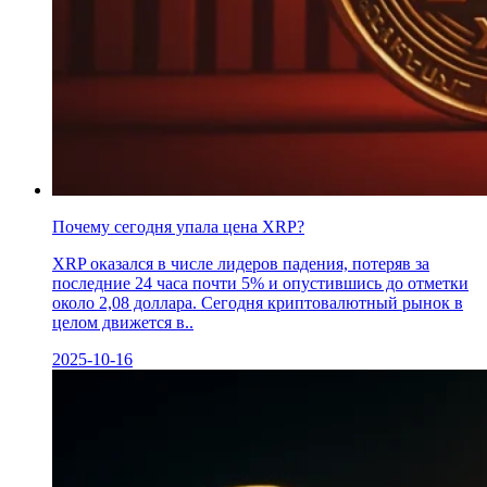
Почему сегодня упала цена XRP?
XRP оказался в числе лидеров падения, потеряв за
последние 24 часа почти 5% и опустившись до отметки
около 2,08 доллара. Сегодня криптовалютный рынок в
целом движется в..
2025-10-16