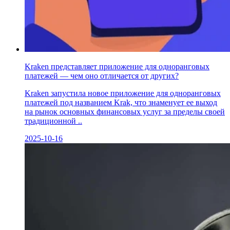
Kraken представляет приложение для одноранговых
платежей — чем оно отличается от других?
Kraken запустила новое приложение для одноранговых
платежей под названием Krak, что знаменует ее выход
на рынок основных финансовых услуг за пределы своей
традиционной ..
2025-10-16