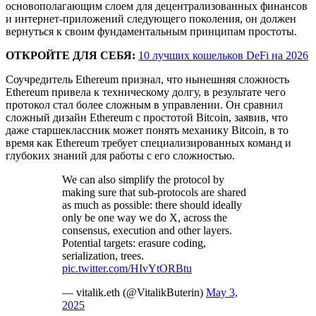
основополагающим слоем для децентрализованных финансов
и интернет-приложений следующего поколения, он должен
вернуться к своим фундаментальным принципам простоты.
ОТКРОЙТЕ ДЛЯ СЕБЯ:
10 лучших кошельков DeFi на 2026
Соучредитель Ethereum признал, что нынешняя сложность
Ethereum привела к техническому долгу, в результате чего
протокол стал более сложным в управлении. Он сравнил
сложный дизайн Ethereum с простотой Bitcoin, заявив, что
даже старшеклассник может понять механику Bitcoin, в то
время как Ethereum требует специализированных команд и
глубоких знаний для работы с его сложностью.
We can also simplify the protocol by
making sure that sub-protocols are shared
as much as possible: there should ideally
only be one way we do X, across the
consensus, execution and other layers.
Potential targets: erasure coding,
serialization, trees.
pic.twitter.com/HIvYtORBtu
— vitalik.eth (@VitalikButerin)
May 3,
2025