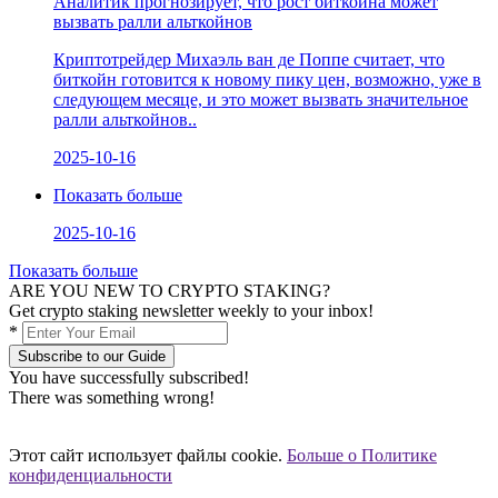
Аналитик прогнозирует, что рост биткойна может
вызвать ралли альткойнов
Криптотрейдер Михаэль ван де Поппе считает, что
биткойн готовится к новому пику цен, возможно, уже в
следующем месяце, и это может вызвать значительное
ралли альткойнов..
2025-10-16
Показать больше
2025-10-16
Показать больше
ARE YOU NEW TO CRYPTO STAKING?
Get crypto staking newsletter weekly to your inbox!
*
Subscribe to our Guide
You have successfully subscribed!
There was something wrong!
Этот сайт использует файлы cookie.
Больше о Политике
конфиденциальности