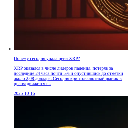
Почему сегодня упала цена XRP?
XRP оказался в числе лидеров падения, потеряв за
последние 24 часа почти 5% и опустившись до отметки
около 2,08 доллара. Сегодня криптовалютный рынок в
целом движется в..
2025-10-16