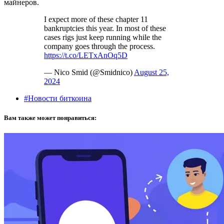
майнеров.
I expect more of these chapter 11
bankruptcies this year. In most of these
cases rigs just keep running while the
company goes through the process.
https://t.co/LETxAnOq5D
— Nico Smid (@Smidnico)
August 25,
2024
#Новости биткоина
Вам также может понравиться: