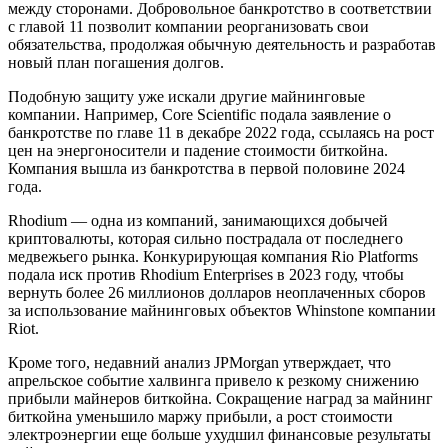
между сторонами. Добровольное банкротство в соответствии
с главой 11 позволит компании реорганизовать свои
обязательства, продолжая обычную деятельность и разработав
новый план погашения долгов.
Подобную защиту уже искали другие майнинговые
компании. Например, Core Scientific подала заявление о
банкротстве по главе 11 в декабре 2022 года, ссылаясь на рост
цен на энергоносители и падение стоимости биткойна.
Компания вышла из банкротства в первой половине 2024
года.
Rhodium — одна из компаний, занимающихся добычей
криптовалюты, которая сильно пострадала от последнего
медвежьего рынка. Конкурирующая компания Rio Platforms
подала иск против Rhodium Enterprises в 2023 году, чтобы
вернуть более 26 миллионов долларов неоплаченных сборов
за использование майнинговых объектов Whinstone компании
Riot.
Кроме того, недавний анализ JPMorgan утверждает, что
апрельское событие халвинга привело к резкому снижению
прибыли майнеров биткойна. Сокращение наград за майнинг
биткойна уменьшило маржу прибыли, а рост стоимости
электроэнергии еще больше ухудшил финансовые результаты