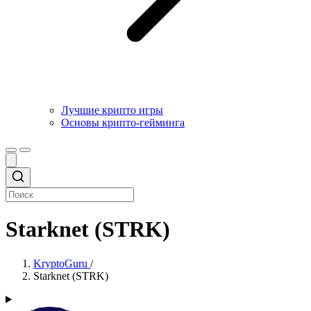
Лучшие крипто игры
Основы крипто-гейминга
Starknet (STRK)
KryptoGuru
/
Starknet (STRK)