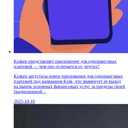
Kraken представляет приложение для одноранговых
платежей — чем оно отличается от других?
Kraken запустила новое приложение для одноранговых
платежей под названием Krak, что знаменует ее выход
на рынок основных финансовых услуг за пределы своей
традиционной ..
2025-10-16