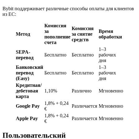
Bybit поддерживает различные способы оплаты для клиентов
из ЕС:
Комиссия
Комиссия
за
Время
Метод
за снятие
пополнение
обработки
средств
счета
1–3
SEPA-
Бесплатно
Бесплатно
рабочих
перевод
дня
Банковский
1–3
перевод
Бесплатно
Бесплатно
рабочих
(Easy)
дня
Кредитная/
дебетовая
1,10%
Различно
Мгновенно
карта
1,8% + 0,24
Google Pay
Различается
Мгновенно
€
1,8% + 0,24
Apple Pay
Различается
Мгновенно
€
Пользовательский