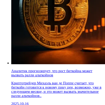
Аналитик прогнозирует, что рост биткойна может
вызвать ралли альткойнов
Криптотрейдер Михаэль ван де Поппе считает, что
биткойн готовится к новому пику цен, возможно, уже в
следующем месяце, и это может вызвать значительное
ралли альткойнов..
2025-10-16