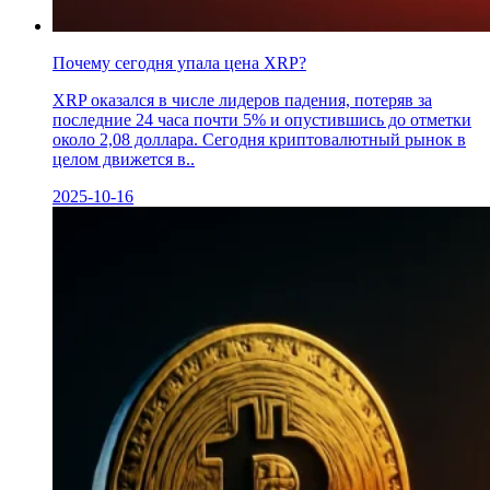
Почему сегодня упала цена XRP?
XRP оказался в числе лидеров падения, потеряв за
последние 24 часа почти 5% и опустившись до отметки
около 2,08 доллара. Сегодня криптовалютный рынок в
целом движется в..
2025-10-16