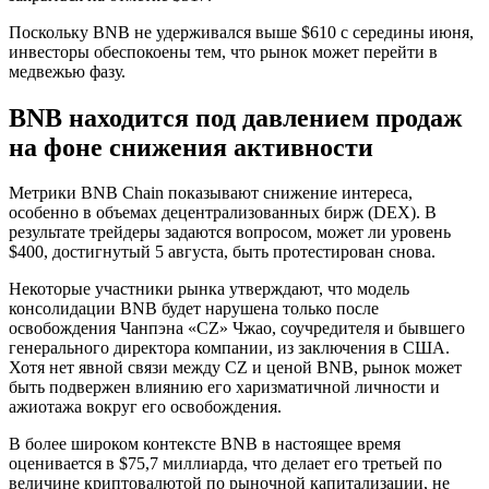
Поскольку BNB не удерживался выше $610 с середины июня,
инвесторы обеспокоены тем, что рынок может перейти в
медвежью фазу.
BNB находится под давлением продаж
на фоне снижения активности
Метрики BNB Chain показывают снижение интереса,
особенно в объемах децентрализованных бирж (DEX). В
результате трейдеры задаются вопросом, может ли уровень
$400, достигнутый 5 августа, быть протестирован снова.
Некоторые участники рынка утверждают, что модель
консолидации BNB будет нарушена только после
освобождения Чанпэна «CZ» Чжао, соучредителя и бывшего
генерального директора компании, из заключения в США.
Хотя нет явной связи между CZ и ценой BNB, рынок может
быть подвержен влиянию его харизматичной личности и
ажиотажа вокруг его освобождения.
В более широком контексте BNB в настоящее время
оценивается в $75,7 миллиарда, что делает его третьей по
величине криптовалютой по рыночной капитализации, не