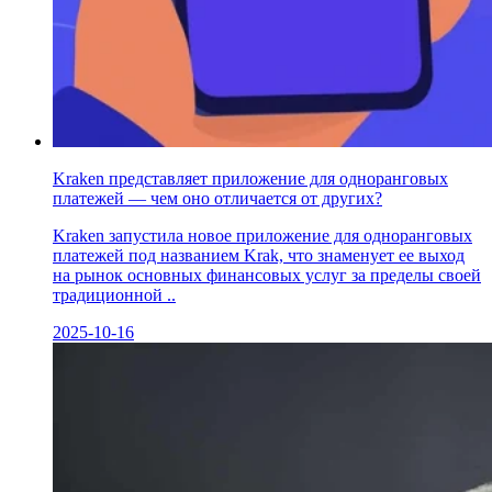
Kraken представляет приложение для одноранговых
платежей — чем оно отличается от других?
Kraken запустила новое приложение для одноранговых
платежей под названием Krak, что знаменует ее выход
на рынок основных финансовых услуг за пределы своей
традиционной ..
2025-10-16