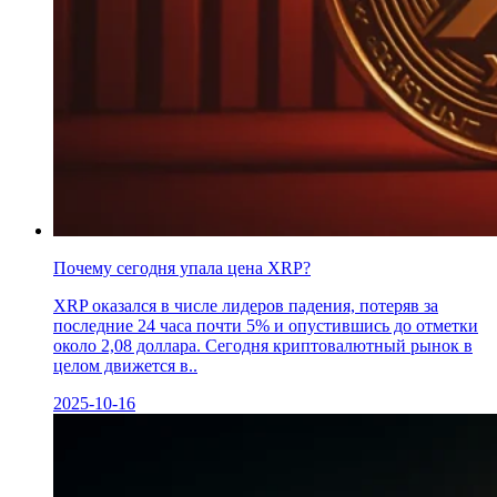
Почему сегодня упала цена XRP?
XRP оказался в числе лидеров падения, потеряв за
последние 24 часа почти 5% и опустившись до отметки
около 2,08 доллара. Сегодня криптовалютный рынок в
целом движется в..
2025-10-16