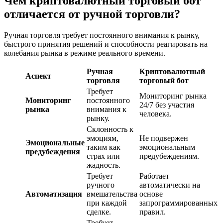
Чем криптовалютный торговый бот
отличается от ручной торговли?
Ручная торговля требует постоянного внимания к рынку,
быстрого принятия решений и способности реагировать на
колебания рынка в режиме реального времени.
Ручная
Криптовалютный
Аспект
торговля
торговый бот
Требует
Мониторинг рынка
Мониторинг
постоянного
24/7 без участия
рынка
внимания к
человека.
рынку.
Склонность к
эмоциям,
Не подвержен
Эмоциональные
таким как
эмоциональным
предубеждения
страх или
предубеждениям.
жадность.
Требует
Работает
ручного
автоматически на
Автоматизация
вмешательства
основе
при каждой
запрограммированных
сделке.
правил.
Требует