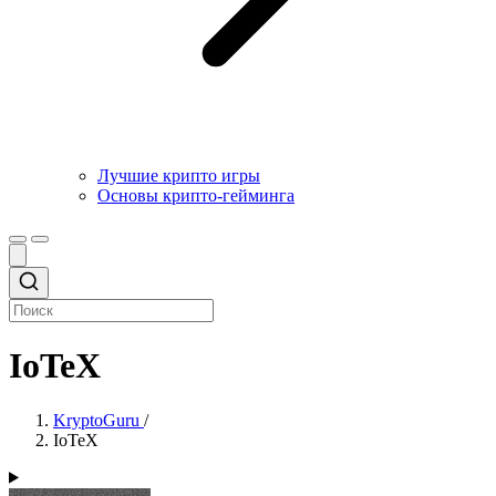
Лучшие крипто игры
Основы крипто-гейминга
IoTeX
KryptoGuru
/
IoTeX