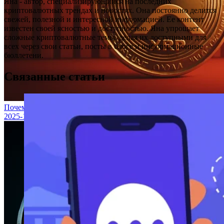
Яна - автор, специализирующийся на последних
криптовалютных трендах и новостях. Она постоянно делится
свежей, полезной и интересной информацией. Ее контент
известен своей ясностью и доступностью. Яна упрощает
сложные криптовалютные темы, делая их доступными для
всех через свои статьи, посты в блоге и информационные
бюллетени.
Связанные статьи
Почему сегодня упала цена XRP?
2025-10-16