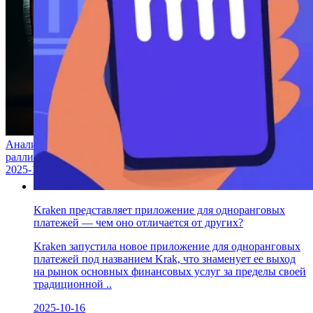
Аналитик прогнозирует, что рост биткойна может вызвать
ралли альткойнов
2025-10-16
Kraken представляет приложение для одноранговых
платежей — чем оно отличается от других?
Kraken запустила новое приложение для одноранговых
платежей под названием Krak, что знаменует ее выход
на рынок основных финансовых услуг за пределы своей
традиционной ..
2025-10-16