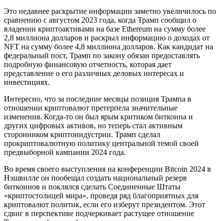
Это недавнее раскрытие информации заметно увеличилось по
сравнению с августом 2023 года, когда Трамп сообщил о
владении криптоактивами на базе Ethereum на сумму более
2,8 миллиона долларов и раскрыл информацию о доходах от
NFT на сумму более 4,8 миллиона долларов. Как кандидат на
федеральный пост, Трамп по закону обязан предоставлять
подробную финансовую отчетность, которая дает
представление о его различных деловых интересах и
инвестициях.
Интересно, что за последние месяцы позиция Трампа в
отношении криптовалют претерпела значительные
изменения. Когда-то он был ярым критиком биткоина и
других цифровых активов, но теперь стал активным
сторонником криптоиндустрии. Трамп сделал
прокриптовалютную политику центральной темой своей
предвыборной кампании 2024 года.
Во время своего выступления на конференции Bitcoin 2024 в
Нэшвилле он пообещал создать национальный резерв
биткоинов и поклялся сделать Соединенные Штаты
«криптостолицей мира», проведя ряд благоприятных для
криптовалют политик, если его изберут президентом. Этот
сдвиг в перспективе подчеркивает растущее отношение