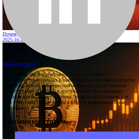
Почему сегодня упала цена XRP?
2025-10-16
Yana Levkovich
Яна - автор, специализирующийся на последних
криптовалютных трендах и новостях. Она постоянно делится
свежей, полезной и интересной информацией. Ее контент
известен своей ясностью и доступностью. Яна упрощает
сложные криптовалютные темы, делая их доступными для
всех через свои статьи, посты в блоге и информационные
бюллетени.
Связанные статьи