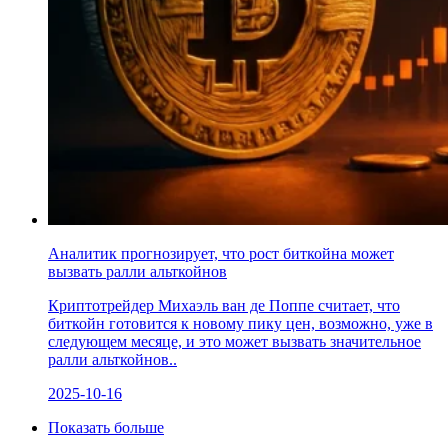
Аналитик прогнозирует, что рост биткойна может
вызвать ралли альткойнов
Криптотрейдер Михаэль ван де Поппе считает, что
биткойн готовится к новому пику цен, возможно, уже в
следующем месяце, и это может вызвать значительное
ралли альткойнов..
2025-10-16
Показать больше