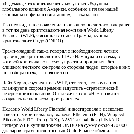
«Я думаю, что криптовалюты могут стать будущим
глобального влияния Америки, особенно в плане нашей
экономики и финансовой мощи», — сказал он.
Его неожиданное появление произошло после того, как ранее
в тот же день криптовалютная компания World Liberty
Financial (WLF), связанная с семьей Трампа, купила
криптовалюту Ондо (ONDO).
Трамп-младший также говорил о необходимости четких
правил для криптовалют в США. «Нам нужна система, в
которой криптовалюты смогут расти и процветать без
слишком жесткого контроля со стороны людей, которые в них
не разбираются», — пояснил он.
Чейз Херро, соучредитель WLF, отметил, что компания
планирует в скором времени запустить «стратегический
резерв» криптоактивов. Он также сказал: «Нам нравится
создавать вещи в этом пространстве».
Недавно World Liberty Financial инвестировала в несколько
известных криптовалют, включая Ethereum (ETH), Wrapped
Bitcoin (wBTC), Tron (TRX), AAVE и Chainlink (LINK). В
четверг WLF купила токены ONDO на сумму около 470 000
долларов, сразу после того как Ondo Finance объявила о