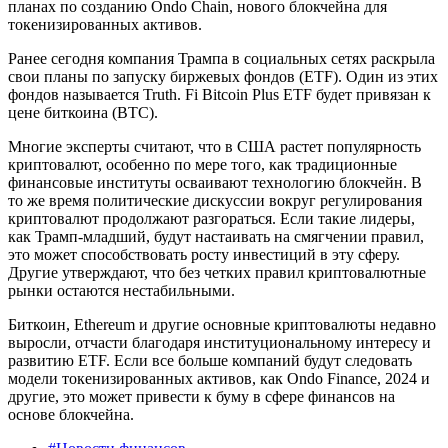
планах по созданию Ondo Chain, нового блокчейна для
токенизированных активов.
Ранее сегодня компания Трампа в социальных сетях раскрыла
свои планы по запуску биржевых фондов (ETF). Один из этих
фондов называется Truth. Fi Bitcoin Plus ETF будет привязан к
цене биткоина (BTC).
Многие эксперты считают, что в США растет популярность
криптовалют, особенно по мере того, как традиционные
финансовые институты осваивают технологию блокчейн. В
то же время политические дискуссии вокруг регулирования
криптовалют продолжают разгораться. Если такие лидеры,
как Трамп-младший, будут настаивать на смягчении правил,
это может способствовать росту инвестиций в эту сферу.
Другие утверждают, что без четких правил криптовалютные
рынки остаются нестабильными.
Биткоин, Ethereum и другие основные криптовалюты недавно
выросли, отчасти благодаря институциональному интересу и
развитию ETF. Если все больше компаний будут следовать
модели токенизированных активов, как Ondo Finance, 2024 и
другие, это может привести к буму в сфере финансов на
основе блокчейна.