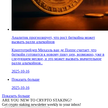
Аналитик прогнозирует, что рост биткойна может
вызвать ралли альткойнов
Криптотрейдер Михаэль ван де Поппе считает, что
биткойн готовится к новому пику цен, возможно, уже в
следующем месяце, и это может вызвать значительное
ралли альткойнов..
2025-10-16
Показать больше
2025-10-16
Показать больше
ARE YOU NEW TO CRYPTO STAKING?
Get crypto staking newsletter weekly to your inbox!