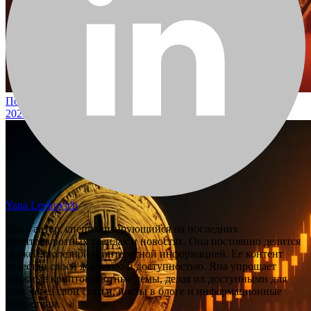
Почему сегодня упала цена XRP?
2025-10-16
Yana Levkovich
Яна - автор, специализирующийся на последних
криптовалютных трендах и новостях. Она постоянно делится
свежей, полезной и интересной информацией. Ее контент
известен своей ясностью и доступностью. Яна упрощает
сложные криптовалютные темы, делая их доступными для
всех через свои статьи, посты в блоге и информационные
бюллетени.