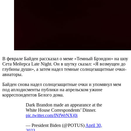
В феврале Байден рассказал о меме «Темный Брэндон» на шоу
Сета Мейерса Late Night. Он в шутку сказал: «Я возмущен до
глубины души», а затем надел темные солнцезащитные очки-
авиаторы.
Байден снова надел солнцезащитные очки и упомянул мем
под аплодисменты публики на апрельском ужине
корреспондентов Белого дома.
Dark Brandon made an appearance at the
White House Correspondents’ Dinner.
pic.twitter.com/lNfWrNXj0i
— President Biden (@POTUS)
April 30,
2023