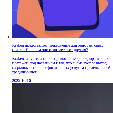
Kraken представляет приложение для одноранговых
платежей — чем оно отличается от других?
Kraken запустила новое приложение для одноранговых
платежей под названием Krak, что знаменует ее выход
на рынок основных финансовых услуг за пределы своей
традиционной ..
2025-10-16