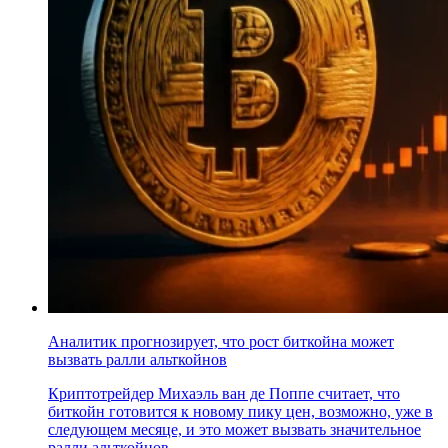
Аналитик прогнозирует, что рост биткойна может
вызвать ралли альткойнов
Криптотрейдер Михаэль ван де Поппе считает, что
биткойн готовится к новому пику цен, возможно, уже в
следующем месяце, и это может вызвать значительное
ралли альткойнов..