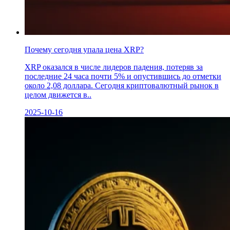
Почему сегодня упала цена XRP?
XRP оказался в числе лидеров падения, потеряв за
последние 24 часа почти 5% и опустившись до отметки
около 2,08 доллара. Сегодня криптовалютный рынок в
целом движется в..
2025-10-16