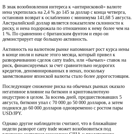
В знак возобновления интереса к «антирисковой» валюте
иена укрепилась на 2,4 % до 145 за доллар с конца четверга,
остановив возврат к ослаблению с минимума 141,68 5 августа.
Австралийский доллар является показателем склонности к
риску, и иена подорожала по отношению к нему более чем на
1 %. По сравнению с британским фунтом и евро он
демонстрирует еще большую активность.
Активность на валютном рынке напоминает рост курса иены
в конце июля и начале этого месяца, который привел к
разворачиванию сделок carry trades, или «бычьих» ставок на
риск, финансируемых за счет сравнительно недорогих
кредитов, деноминированных в иенах, поскольку
заимствование японской валюты стало более дорогостоящим.
Последующее снижение риска на обычных рынках оказало
негативное влияние на биткоин и криптовалютную
индустрию в целом. За восемь дней, предшествовавших 5
августа, биткоин упал с 70 000 до 50 000 долларов, а затем
поднялся до 60 000 долларов одновременно с ростом пары
USD/JPY.
Однако другие наблюдатели считают, что в ближайшие
недели разворот carry trade может возобновиться под