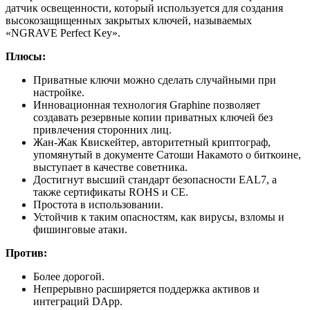
датчик освещенности, который используется для создания
высокозащищенных закрытых ключей, называемых
«NGRAVE Perfect Key».
Плюсы:
Приватные ключи можно сделать случайными при
настройке.
Инновационная технология Graphine позволяет
создавать резервные копии приватных ключей без
привлечения сторонних лиц.
Жан-Жак Квискейтер, авторитетный криптограф,
упомянутый в документе Сатоши Накамото о биткоине,
выступает в качестве советника.
Достигнут высший стандарт безопасности EAL7, а
также сертификаты ROHS и CE.
Простота в использовании.
Устойчив к таким опасностям, как вирусы, взломы и
фишинговые атаки.
Против:
Более дорогой.
Непрерывно расширяется поддержка активов и
интеграций DApp.