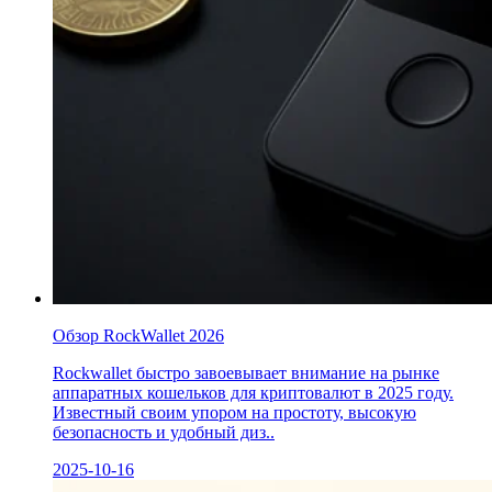
Обзор RockWallet 2026
Rockwallet быстро завоевывает внимание на рынке
аппаратных кошельков для криптовалют в 2025 году.
Известный своим упором на простоту, высокую
безопасность и удобный диз..
2025-10-16