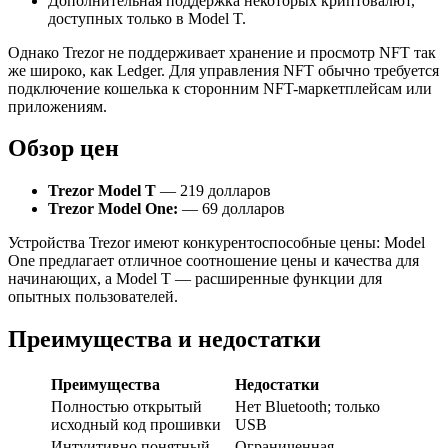
Дополнительная поддержка некоторых криптовалют,
доступных только в Model T.
Однако Trezor не поддерживает хранение и просмотр NFT так
же широко, как Ledger. Для управления NFT обычно требуется
подключение кошелька к сторонним NFT-маркетплейсам или
приложениям.
Обзор цен
Trezor Model T
— 219 долларов
Trezor Model One:
— 69 долларов
Устройства Trezor имеют конкурентоспособные цены: Model
One предлагает отличное соотношение цены и качества для
начинающих, а Model T — расширенные функции для
опытных пользователей.
Преимущества и недостатки
Преимущества
Недостатки
Полностью открытый
Нет Bluetooth; только
исходный код прошивки
USB
Интуитивно понятный
Ограниченная