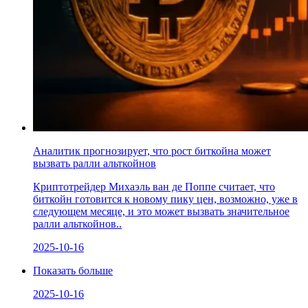
Аналитик прогнозирует, что рост биткойна может
вызвать ралли альткойнов
Криптотрейдер Михаэль ван де Поппе считает, что
биткойн готовится к новому пику цен, возможно, уже в
следующем месяце, и это может вызвать значительное
ралли альткойнов..
2025-10-16
Показать больше
2025-10-16