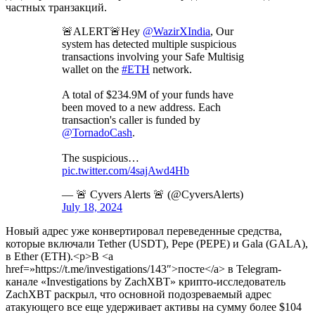
частных транзакций.
🚨ALERT🚨Hey
@WazirXIndia
, Our
system has detected multiple suspicious
transactions involving your Safe Multisig
wallet on the
#ETH
network.
A total of $234.9M of your funds have
been moved to a new address. Each
transaction's caller is funded by
@TornadoCash
.
The suspicious…
pic.twitter.com/4sajAwd4Hb
— 🚨 Cyvers Alerts 🚨 (@CyversAlerts)
July 18, 2024
Новый адрес уже конвертировал переведенные средства,
которые включали Tether (USDT), Pepe (PEPE) и Gala (GALA),
в Ether (ETH).<p>В <a
href=»https://t.me/investigations/143″>посте</a> в Telegram-
канале «Investigations by ZachXBT» крипто-исследователь
ZachXBT раскрыл, что основной подозреваемый адрес
атакующего все еще удерживает активы на сумму более $104