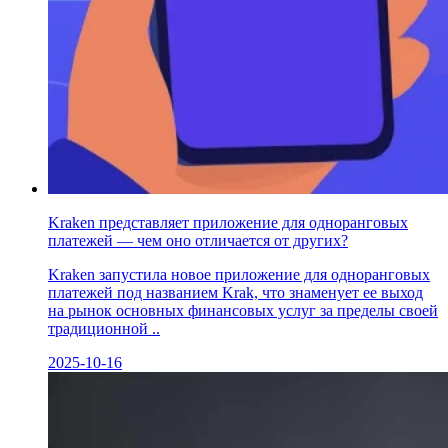
Kraken представляет приложение для одноранговых
платежей — чем оно отличается от других?
Kraken запустила новое приложение для одноранговых
платежей под названием Krak, что знаменует ее выход
на рынок основных финансовых услуг за пределы своей
традиционной ..
2025-10-16