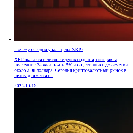
Почему сегодня упала цена XRP?
XRP оказался в числе лидеров падения, потеряв за
последние 24 часа почти 5% и опустившись до отметки
около 2,08 доллара. Сегодня криптовалютный рынок в
целом движется в..
2025-10-16