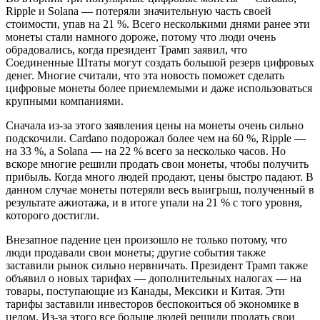
Ripple и Solana — потеряли значительную часть своей
стоимости, упав на 21 %. Всего несколькими днями ранее эти
монеты стали намного дороже, потому что люди очень
обрадовались, когда президент Трамп заявил, что
Соединенные Штаты могут создать большой резерв цифровых
денег. Многие считали, что эта новость поможет сделать
цифровые монеты более приемлемыми и даже использоваться
крупными компаниями.
Сначала из-за этого заявления цены на монеты очень сильно
подскочили. Cardano подорожал более чем на 60 %, Ripple —
на 33 %, а Solana — на 22 % всего за несколько часов. Но
вскоре многие решили продать свои монеты, чтобы получить
прибыль. Когда много людей продают, цены быстро падают. В
данном случае монеты потеряли весь выигрыш, полученный в
результате ажиотажа, и в итоге упали на 21 % с того уровня,
которого достигли.
Внезапное падение цен произошло не только потому, что
люди продавали свои монеты; другие события также
заставили рынок сильно нервничать. Президент Трамп также
объявил о новых тарифах — дополнительных налогах — на
товары, поступающие из Канады, Мексики и Китая. Эти
тарифы заставили инвесторов беспокоиться об экономике в
целом. Из-за этого все больше людей решили продать свои