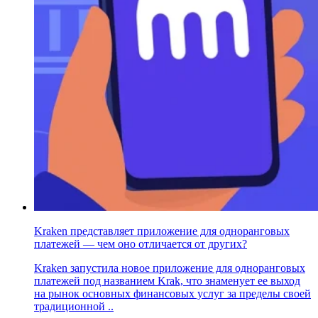
Kraken представляет приложение для одноранговых
платежей — чем оно отличается от других?
Kraken запустила новое приложение для одноранговых
платежей под названием Krak, что знаменует ее выход
на рынок основных финансовых услуг за пределы своей
традиционной ..