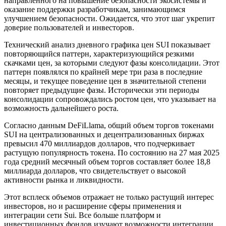
направленного на повышение безопасности экосистемы и
оказание поддержки разработчикам, занимающимся
улучшением безопасности. Ожидается, что этот шаг укрепит
доверие пользователей и инвесторов.
Технический анализ дневного графика цен SUI показывает
повторяющийся паттерн, характеризующийся резкими
скачками цен, за которыми следуют фазы консолидации. Этот
паттерн появлялся по крайней мере три раза в последние
месяцы, и текущее поведение цен в значительной степени
повторяет предыдущие фазы. Исторически эти периоды
консолидации сопровождались ростом цен, что указывает на
возможность дальнейшего роста.
Согласно данным DeFiLlama, общий объем торгов токенами
SUI на централизованных и децентрализованных биржах
превысил 470 миллиардов долларов, что подчеркивает
растущую популярность токена. По состоянию на 27 мая 2025
года средний месячный объем торгов составляет более 18,8
миллиарда долларов, что свидетельствует о высокой
активности рынка и ликвидности.
Этот всплеск объемов отражает не только растущий интерес
инвесторов, но и расширение сферы применения и
интеграции сети Sui. Все больше платформ и
инвестиционных фондов изучают возможности интеграции