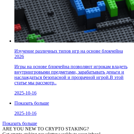
Изучение различных типов игр на основе блокчейна
2026
Игры на основе блокчейна позволяют игрокам владеть
внутриигровыми предметами, зарабатывать деньги и
наслаждаться безопасной и прозрачной игрой.В этой
статье мы рассмотр..
2025-10-16
Показать больше
2025-10-16
Показать больше
ARE YOU NEW TO CRYPTO STAKING?