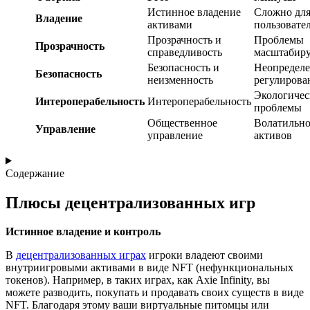
Истинное владение
Сложно дл
Владение
активами
пользовате
Прозрачность и
Проблемы
Прозрачность
справедливость
масштабир
Безопасность и
Неопределе
Безопасность
неизменность
регулирова
Экологичес
Интероперабельность
Интероперабельность
проблемы
Общественное
Волатильно
Управление
управление
активов
Содержание
Плюсы децентрализованных игр
Истинное владение и контроль
В
децентрализованных играх
игроки владеют своими
внутриигровыми активами в виде NFT (нефункциональных
токенов). Например, в таких играх, как Axie Infinity, вы
можете разводить, покупать и продавать своих существ в виде
NFT. Благодаря этому ваши виртуальные питомцы или