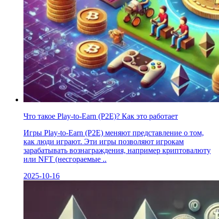
Что такое Play-to-Earn (P2E)? Как это работает
Игры Play-to-Earn (P2E) меняют представление о том,
как люди играют. Эти игры позволяют игрокам
зарабатывать вознаграждения, например криптовалюту
или NFT (несгораемые ..
2025-10-16