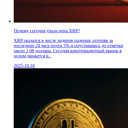
Почему сегодня упала цена XRP?
XRP оказался в числе лидеров падения, потеряв за
последние 24 часа почти 5% и опустившись до отметки
около 2,08 доллара. Сегодня криптовалютный рынок в
целом движется в..
2025-10-16