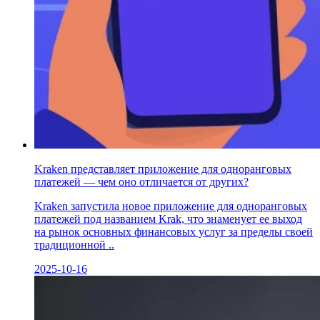
Kraken представляет приложение для одноранговых
платежей — чем оно отличается от других?
Kraken запустила новое приложение для одноранговых
платежей под названием Krak, что знаменует ее выход
на рынок основных финансовых услуг за пределы своей
традиционной ..
2025-10-16