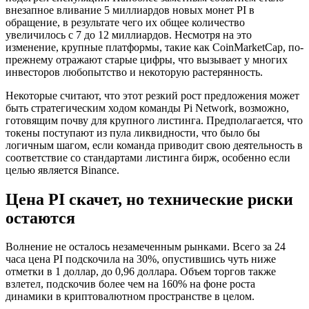
внезапное вливание 5 миллиардов новых монет PI в
обращение, в результате чего их общее количество
увеличилось с 7 до 12 миллиардов. Несмотря на это
изменение, крупные платформы, такие как CoinMarketCap, по-
прежнему отражают старые цифры, что вызывает у многих
инвесторов любопытство и некоторую растерянность.
Некоторые считают, что этот резкий рост предложения может
быть стратегическим ходом команды Pi Network, возможно,
готовящим почву для крупного листинга. Предполагается, что
токены поступают из пула ликвидности, что было бы
логичным шагом, если команда приводит свою деятельность в
соответствие со стандартами листинга бирж, особенно если
целью является Binance.
Цена PI скачет, но технические риски
остаются
Волнение не осталось незамеченным рынками. Всего за 24
часа цена PI подскочила на 30%, опустившись чуть ниже
отметки в 1 доллар, до 0,96 доллара. Объем торгов также
взлетел, подскочив более чем на 160% на фоне роста
динамики в криптовалютном пространстве в целом.