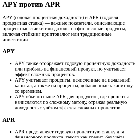
APY против APR
APY (годовая процентная доходность) и APR (годовая
процентная ставка) — важные показатели, описывающие
процентные ставки или доходы на финансовые продукты,
включая стейкинг криптовалют или традиционные
инвестиции.
APY
APY также отображает годовую процентную доходность
или прибыль на финансовый продукт, но учитывает
эффект сложных процентов.
APY учитывает проценты, начисленные на начальный
капитал, а также на проценты, добавленные к капиталу
со временем.
APY обычно выше APR для продуктов, где проценты
начисляются по сложному методу, отражая реальную
доходность с учётом эффекта сложных процентов.
APR
APR представляет годовую процентную ставку для
финансового продукта, такого как кредит, без учёта