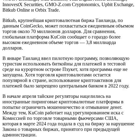
InnovestX Securities, GMO-Z.com Cryptonomics, Upbit Exchange,
Bitkub Online и Orbix Trade.
Bitkub, крупнейшая криптовалютная биржа Таиланда, по
данным CoinGecko, может похвастаться ежедневным объемом
торгов около 70 миллионов долларов. Для сравнения,
глобальная платформа KuCoin сообщает о гораздо более
высоком ежедневном объеме торгов — 3,8 миллиарда
долларов.
В январе Таиланд ввел пилотную программу, позволяющую
туристам использовать биткойны для платежей в тестовой
среде на курортном острове Пхукет, хотя программа еще не
запущена. Хотя торговля криптовалютами остается
популярной в стране, использование криптоактивов для
платежей было запрещено центральным банком в 2022 году.
В начале апреля тайские регуляторы нацелились на
иностранные пиринговые криптовалютные платформы в
попытке ограничить мошенничество и отмывание денег.
Между тем, KuCoin работает над урегулированием иска с
Комиссией по торговле товарными фьючерсами США,
которая в марте 2024 года подала в суд на биржу за нарушение
Закона о товарных биржах, принятого при предыдущей
администрации.