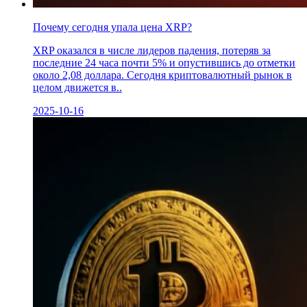
Почему сегодня упала цена XRP?
XRP оказался в числе лидеров падения, потеряв за
последние 24 часа почти 5% и опустившись до отметки
около 2,08 доллара. Сегодня криптовалютный рынок в
целом движется в..
2025-10-16