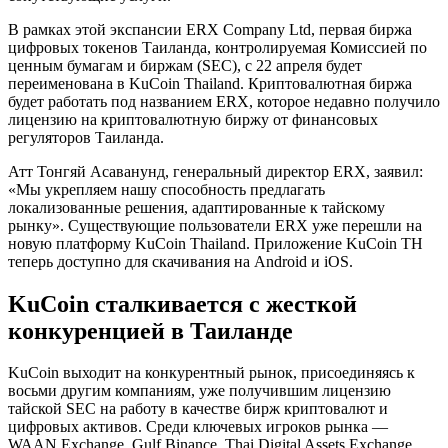
В рамках этой экспансии ERX Company Ltd, первая биржа
цифровых токенов Таиланда, контролируемая Комиссией по
ценным бумагам и биржам (SEC), с 22 апреля будет
переименована в KuCoin Thailand. Криптовалютная биржа
будет работать под названием ERX, которое недавно получило
лицензию на криптовалютную биржу от финансовых
регуляторов Таиланда.
Атт Тонгяй Асаванунд, генеральный директор ERX, заявил:
«Мы укрепляем нашу способность предлагать
локализованные решения, адаптированные к тайскому
рынку». Существующие пользователи ERX уже перешли на
новую платформу KuCoin Thailand. Приложение KuCoin TH
теперь доступно для скачивания на Android и iOS.
KuCoin сталкивается с жесткой
конкуренцией в Таиланде
KuCoin выходит на конкурентный рынок, присоединяясь к
восьми другим компаниям, уже получившим лицензию
тайской SEC на работу в качестве бирж криптовалют и
цифровых активов. Среди ключевых игроков рынка —
WAAN Exchange, Gulf Binance, Thai Digital Assets Exchange,