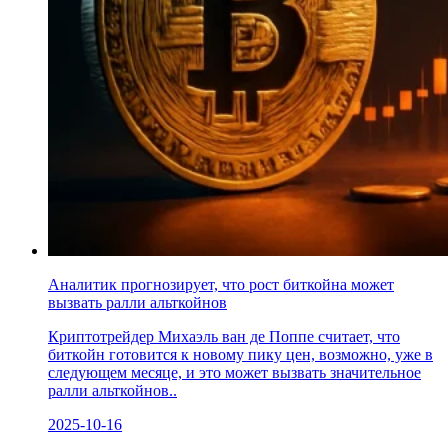
Аналитик прогнозирует, что рост биткойна может
вызвать ралли альткойнов
Криптотрейдер Михаэль ван де Поппе считает, что
биткойн готовится к новому пику цен, возможно, уже в
следующем месяце, и это может вызвать значительное
ралли альткойнов..
2025-10-16