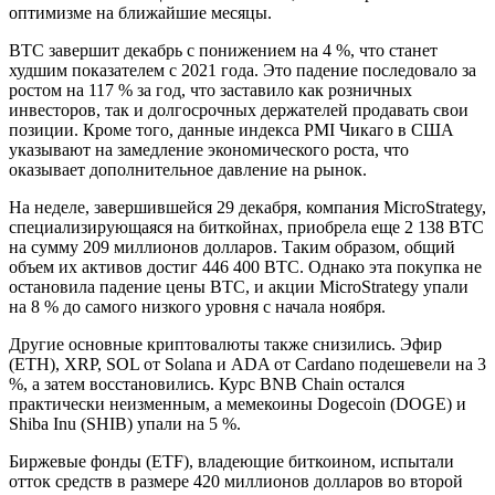
оптимизме на ближайшие месяцы.
BTC завершит декабрь с понижением на 4 %, что станет
худшим показателем с 2021 года. Это падение последовало за
ростом на 117 % за год, что заставило как розничных
инвесторов, так и долгосрочных держателей продавать свои
позиции. Кроме того, данные индекса PMI Чикаго в США
указывают на замедление экономического роста, что
оказывает дополнительное давление на рынок.
На неделе, завершившейся 29 декабря, компания MicroStrategy,
специализирующаяся на биткойнах, приобрела еще 2 138 BTC
на сумму 209 миллионов долларов. Таким образом, общий
объем их активов достиг 446 400 BTC. Однако эта покупка не
остановила падение цены BTC, и акции MicroStrategy упали
на 8 % до самого низкого уровня с начала ноября.
Другие основные криптовалюты также снизились. Эфир
(ETH), XRP, SOL от Solana и ADA от Cardano подешевели на 3
%, а затем восстановились. Курс BNB Chain остался
практически неизменным, а мемекоины Dogecoin (DOGE) и
Shiba Inu (SHIB) упали на 5 %.
Биржевые фонды (ETF), владеющие биткоином, испытали
отток средств в размере 420 миллионов долларов во второй