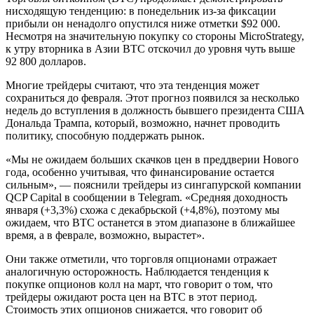
нисходящую тенденцию: в понедельник из-за фиксации
прибыли он ненадолго опустился ниже отметки $92 000.
Несмотря на значительную покупку со стороны MicroStrategy,
к утру вторника в Азии BTC отскочил до уровня чуть выше
92 800 долларов.
Многие трейдеры считают, что эта тенденция может
сохраниться до февраля. Этот прогноз появился за несколько
недель до вступления в должность бывшего президента США
Дональда Трампа, который, возможно, начнет проводить
политику, способную поддержать рынок.
«Мы не ожидаем больших скачков цен в преддверии Нового
года, особенно учитывая, что финансирование остается
сильным», — пояснили трейдеры из сингапурской компании
QCP Capital в сообщении в Telegram. «Средняя доходность
января (+3,3%) схожа с декабрьской (+4,8%), поэтому мы
ожидаем, что BTC останется в этом диапазоне в ближайшее
время, а в феврале, возможно, вырастет».
Они также отметили, что торговля опционами отражает
аналогичную осторожность. Наблюдается тенденция к
покупке опционов колл на март, что говорит о том, что
трейдеры ожидают роста цен на BTC в этот период.
Стоимость этих опционов снижается, что говорит об